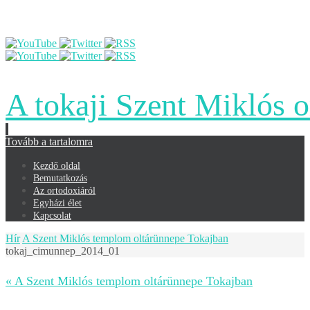
A tokaji Szent Miklós 
Tovább a tartalomra
Kezdő oldal
Bemutatkozás
Az ortodoxiáról
Egyházi élet
Kapcsolat
Hír
A Szent Miklós templom oltárünnepe Tokajban
tokaj_cimunnep_2014_01
« A Szent Miklós templom oltárünnepe Tokajban