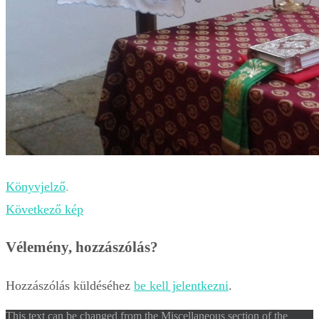
Könyvjelző
.
Következő kép
Vélemény, hozzászólás?
Hozzászólás küldéséhez
be kell jelentkezni
.
This text can be changed from the Miscellaneous section of the