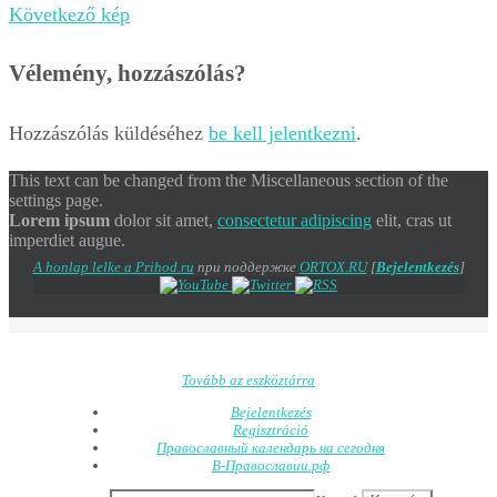
Következő kép
Vélemény, hozzászólás?
Hozzászólás küldéséhez
be kell jelentkezni
.
This text can be changed from the Miscellaneous section of the
settings page.
Lorem ipsum
dolor sit amet,
consectetur adipiscing
elit, cras ut
imperdiet augue.
A honlap lelke a Prihod.ru
при поддержке
ORTOX.RU
[
Bejelentkezés
]
Tovább az eszköztárra
Bejelentkezés
Regisztráció
Православный календарь на сегодня
В-Православии.рф