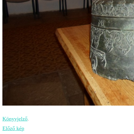
Könyvjelző
.
Előző kép