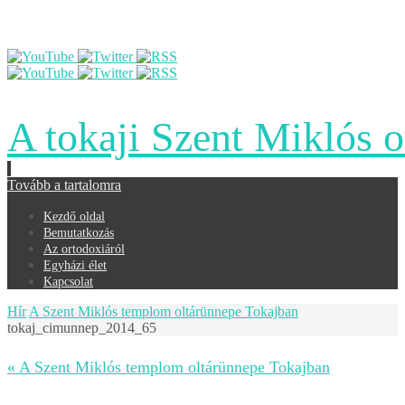
A tokaji Szent Miklós 
Tovább a tartalomra
Kezdő oldal
Bemutatkozás
Az ortodoxiáról
Egyházi élet
Kapcsolat
Hír
A Szent Miklós templom oltárünnepe Tokajban
tokaj_cimunnep_2014_65
« A Szent Miklós templom oltárünnepe Tokajban