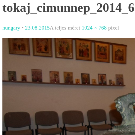
tokaj_cimunnep_2014_6
hungary
•
23.08.2015
A teljes méret
1024 × 768
pixel