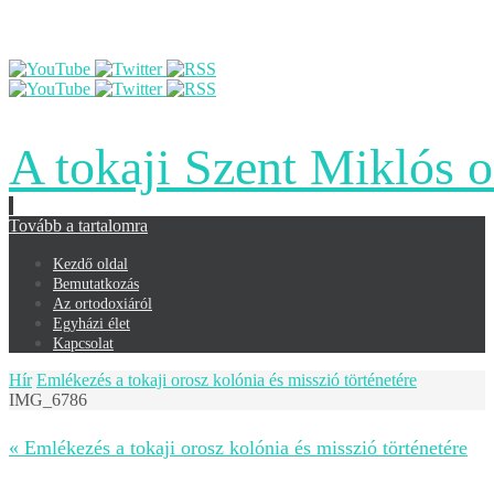
A tokaji Szent Miklós 
Tovább a tartalomra
Kezdő oldal
Bemutatkozás
Az ortodoxiáról
Egyházi élet
Kapcsolat
Hír
Emlékezés a tokaji orosz kolónia és misszió történetére
IMG_6786
« Emlékezés a tokaji orosz kolónia és misszió történetére