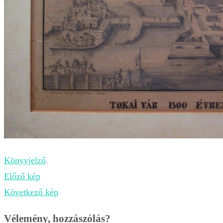
Könyvjelző
.
Előző kép
Következő kép
Vélemény, hozzászólás?