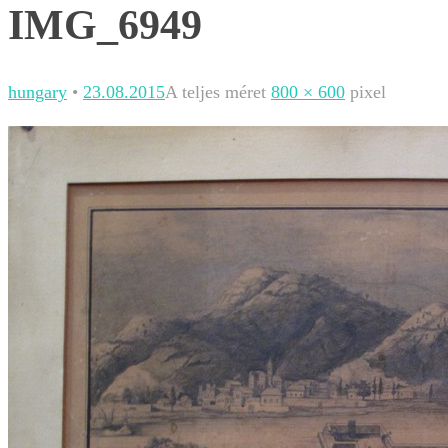
IMG_6949
hungary
•
23.08.2015
A teljes méret
800 × 600
pixel