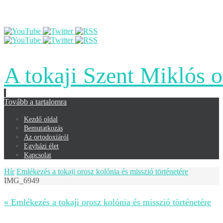
A tokaji Szent Miklós 
Tovább a tartalomra
Kezdő oldal
Bemutatkozás
Az ortodoxiáról
Egyházi élet
Kapcsolat
Hír
Emlékezés a tokaji orosz kolónia és misszió történetére
IMG_6949
« Emlékezés a tokaji orosz kolónia és misszió történetére