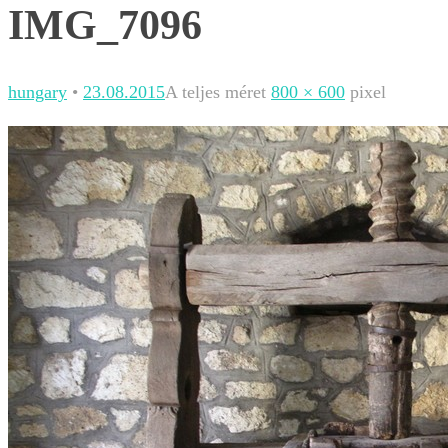
IMG_7096
hungary
•
23.08.2015
A teljes méret
800 × 600
pixel