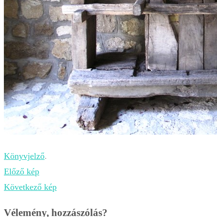
Könyvjelző
.
Előző kép
Következő kép
Vélemény, hozzászólás?