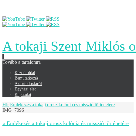
A tokaji Szent Miklós 
Tovább a tartalomra
Kezdő oldal
Bemutatkozás
Az ortodoxiáról
Egyházi élet
Kapcsolat
Hír
Emlékezés a tokaji orosz kolónia és misszió történetére
IMG_7096
« Emlékezés a tokaji orosz kolónia és misszió történetére