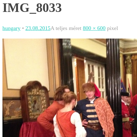
IMG_8033
hungary
•
23.08.2015
A teljes méret
800 × 600
pixel