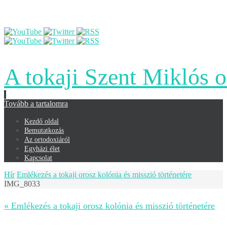
A tokaji Szent Miklós 
Tovább a tartalomra
Kezdő oldal
Bemutatkozás
Az ortodoxiáról
Egyházi élet
Kapcsolat
Hír
Emlékezés a tokaji orosz kolónia és misszió történetére
IMG_8033
« Emlékezés a tokaji orosz kolónia és misszió történetére