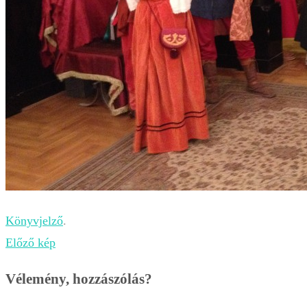
Könyvjelző
.
Előző kép
Vélemény, hozzászólás?