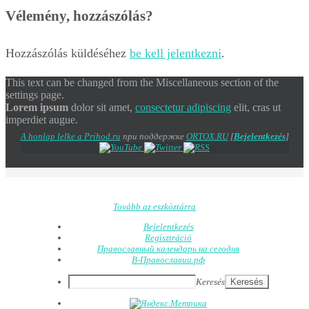
Vélemény, hozzászólás?
Hozzászólás küldéséhez
be kell jelentkezni
.
This text can be changed from the Miscellaneous section of the
settings page.
Lorem ipsum
dolor sit amet,
consectetur adipiscing
elit, cras ut
imperdiet augue.
A honlap lelke a Prihod.ru
при поддержке
ORTOX.RU
[
Bejelentkezés
]
Tovább az eszköztárra
Bejelentkezés
Regisztráció
Православный календарь на сегодня
В-Православии.рф
Keresés