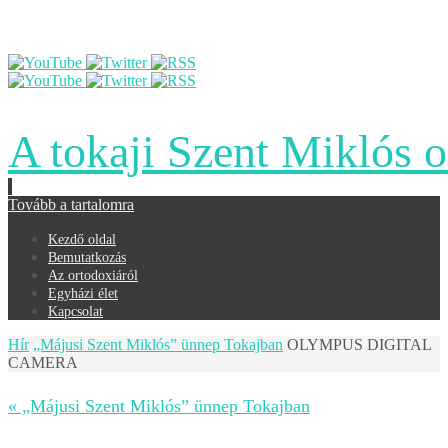
A tokaji Szent Miklós 
Tovább a tartalomra
Kezdő oldal
Bemutatkozás
Az ortodoxiáról
Egyházi élet
Kapcsolat
Hír
„Májusi Szent Miklós” ünnep Tokajban
OLYMPUS DIGITAL
CAMERA
« „Májusi Szent Miklós” ünnep Tokajban