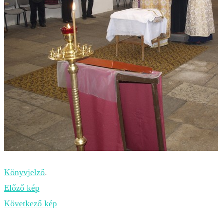
Könyvjelző
.
Előző kép
Következő kép