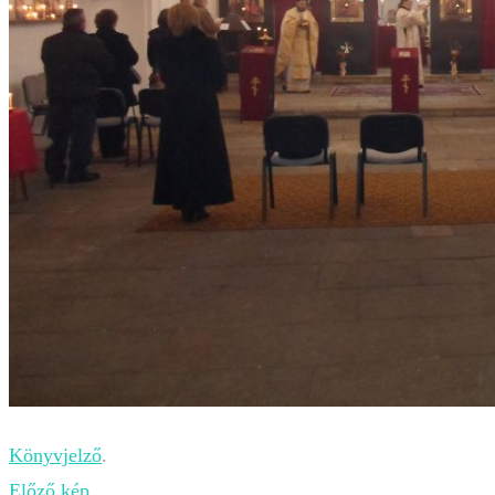
Könyvjelző
.
Előző kép