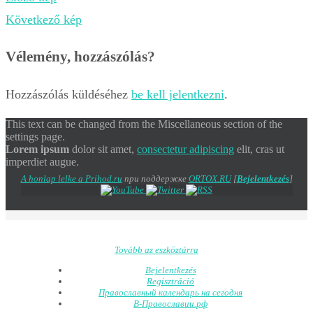
Következő kép
Vélemény, hozzászólás?
Hozzászólás küldéséhez
be kell jelentkezni
.
This text can be changed from the Miscellaneous section of the
settings page.
Lorem ipsum
dolor sit amet,
consectetur adipiscing
elit, cras ut
imperdiet augue.
A honlap lelke a Prihod.ru
при поддержке
ORTOX.RU
[
Bejelentkezés
]
Tovább az eszköztárra
Bejelentkezés
Regisztráció
Православный календарь на сегодня
В-Православии.рф