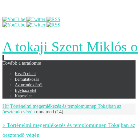
A tokaji Szent Miklós 
Tovább a tartalomra
Kezdő oldal
Bemutatkozás
Az ortodoxiáról
Egyházi élet
Kapcsolat
Hír
Történelmi megemlékezés és templomünnep Tokajban az
óesztendő végén
unnamed (14)
« Történelmi megemlékezés és templomünnep Tokajban az
óesztendő végén