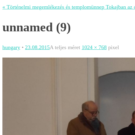
« Történelmi megemlékezés és templomünnep Tokajban az 
unnamed (9)
hungary
•
23.08.2015
A teljes méret
1024 × 768
pixel