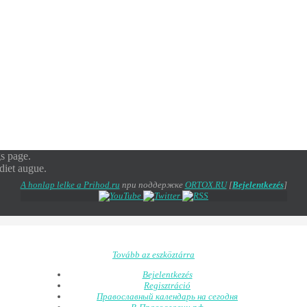
gs page.
rdiet augue.
A honlap lelke a Prihod.ru
при поддержке
ORTOX.RU
[
Bejelentkezés
]
Tovább az eszköztárra
Bejelentkezés
Regisztráció
Православный календарь на сегодня