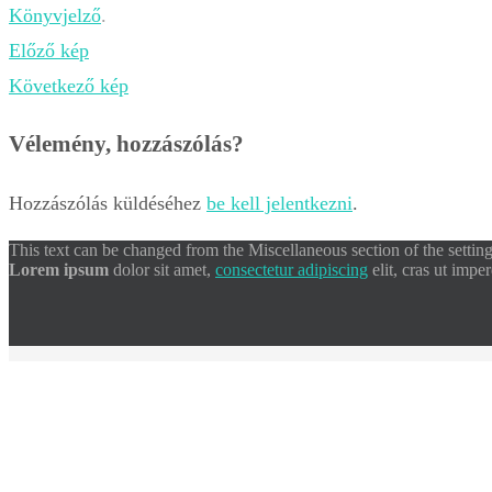
Könyvjelző
.
Előző kép
Következő kép
Vélemény, hozzászólás?
Hozzászólás küldéséhez
be kell jelentkezni
.
This text can be changed from the Miscellaneous section of the settin
Lorem ipsum
dolor sit amet,
consectetur adipiscing
elit, cras ut impe