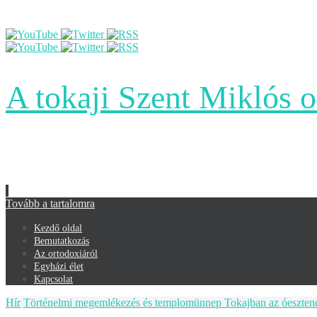
A tokaji Szent Miklós 
Tovább a tartalomra
Kezdő oldal
Bemutatkozás
Az ortodoxiáról
Egyházi élet
Kapcsolat
Hír
Történelmi megemlékezés és templomünnep Tokajban az óeszten