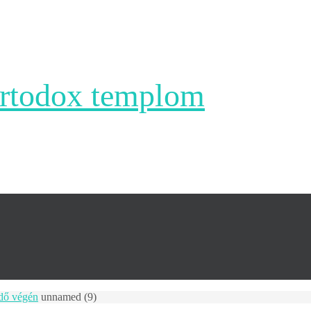
ortodox templom
dő végén
unnamed (9)