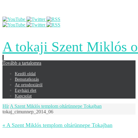
A tokaji Szent Miklós 
Tovább a tartalomra
Kezdő oldal
Bemutatkozás
Az ortodoxiáról
Egyházi élet
Kapcsolat
Hír
A Szent Miklós templom oltárünnepe Tokajban
tokaj_cimunnep_2014_06
« A Szent Miklós templom oltárünnepe Tokajban