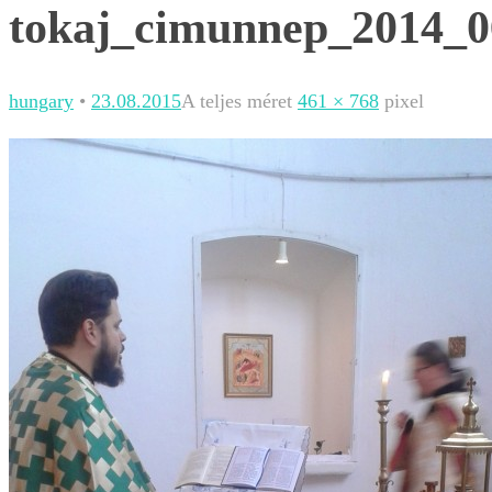
tokaj_cimunnep_2014_0
hungary
•
23.08.2015
A teljes méret
461 × 768
pixel