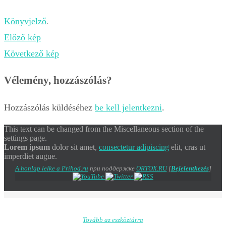
Könyvjelző
.
Előző kép
Következő kép
Vélemény, hozzászólás?
Hozzászólás küldéséhez
be kell jelentkezni
.
This text can be changed from the Miscellaneous section of the
settings page.
Lorem ipsum
dolor sit amet,
consectetur adipiscing
elit, cras ut
imperdiet augue.
A honlap lelke a Prihod.ru
при поддержке
ORTOX.RU
[
Bejelentkezés
]
Tovább az eszköztárra