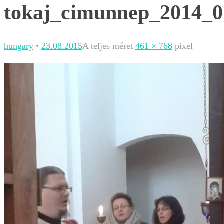
tokaj_cimunnep_2014_0
hungary
•
23.08.2015
A teljes méret
461 × 768
pixel