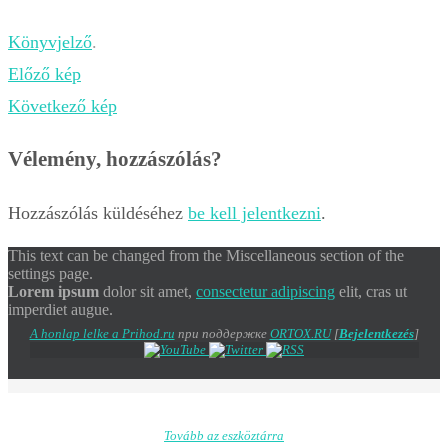
Könyvjelző
.
Előző kép
Következő kép
Vélemény, hozzászólás?
Hozzászólás küldéséhez
be kell jelentkezni
.
This text can be changed from the Miscellaneous section of the
settings page.
Lorem ipsum
dolor sit amet,
consectetur adipiscing
elit, cras ut
imperdiet augue.
A honlap lelke a Prihod.ru
при поддержке
ORTOX.RU
[
Bejelentkezés
]
Tovább az eszköztárra