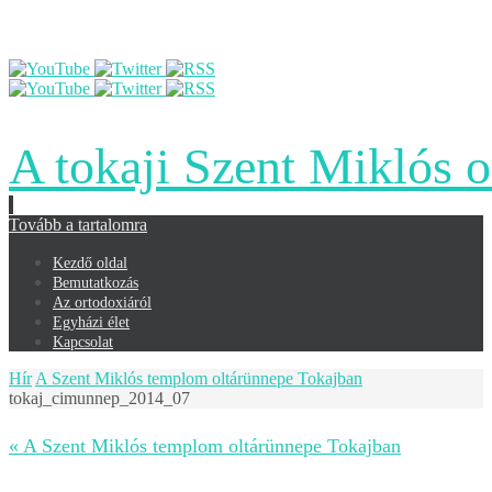
A tokaji Szent Miklós 
Tovább a tartalomra
Kezdő oldal
Bemutatkozás
Az ortodoxiáról
Egyházi élet
Kapcsolat
Hír
A Szent Miklós templom oltárünnepe Tokajban
tokaj_cimunnep_2014_07
« A Szent Miklós templom oltárünnepe Tokajban