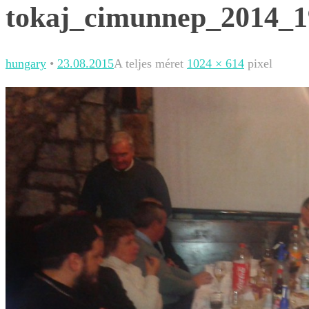
tokaj_cimunnep_2014_1
hungary
•
23.08.2015
A teljes méret
1024 × 614
pixel