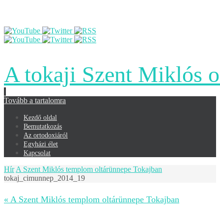
A tokaji Szent Miklós 
Tovább a tartalomra
Kezdő oldal
Bemutatkozás
Az ortodoxiáról
Egyházi élet
Kapcsolat
Hír
A Szent Miklós templom oltárünnepe Tokajban
tokaj_cimunnep_2014_19
« A Szent Miklós templom oltárünnepe Tokajban