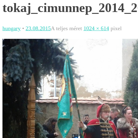
tokaj_cimunnep_2014_2
hungary
•
23.08.2015
A teljes méret
1024 × 614
pixel