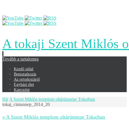
A tokaji Szent Miklós 
Tovább a tartalomra
Kezdő oldal
Bemutatkozás
Az ortodoxiáról
Egyházi élet
Kapcsolat
Hír
A Szent Miklós templom oltárünnepe Tokajban
tokaj_cimunnep_2014_20
« A Szent Miklós templom oltárünnepe Tokajban