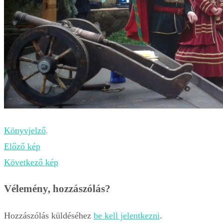
Könyvjelző
.
Előző kép
Következő kép
Vélemény, hozzászólás?
Hozzászólás küldéséhez
be kell jelentkezni
.