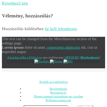
Következő kép
Vélemény, hozzászólás?
Hozzászólás küldéséhez
be kell jelentkezni
.
This text can be changed from the Miscellaneous section of the
settings page.
Lorem ipsum
dolor sit amet,
consectetur adipiscing
elit, cras ut
imperdiet augue.
A honlap lelke a Prihod.ru
при поддержке
ORTOX.RU
[
Bejelentkezés
]
Tovább az eszköztárra
Bejelentkezés
Regisztráció
Православный календарь на сегодня
В-Православии.рф