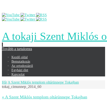
A tokaji Szent Miklós 
Tovább a tartalomra
Kezdő oldal
Bemutatkozás
Az ortodoxiáról
Egyházi élet
Kapcsolat
Hír
A Szent Miklós templom oltárünnepe Tokajban
tokaj_cimunnep_2014_60
« A Szent Miklós templom oltárünnepe Tokajban