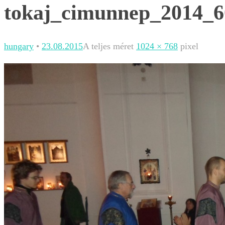
tokaj_cimunnep_2014_6
hungary
•
23.08.2015
A teljes méret
1024 × 768
pixel