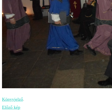
Könyvjelző
.
Előző kép