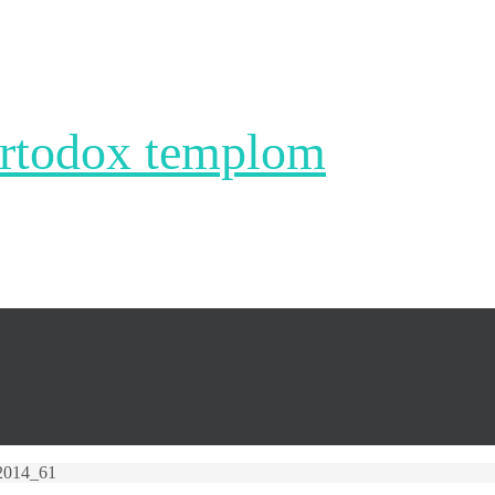
ortodox templom
2014_61