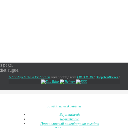
gs page.
rdiet augue.
A honlap lelke a Prihod.ru
при поддержке
ORTOX.RU
[
Bejelentkezés
]
Tovább az eszköztárra
Bejelentkezés
Regisztráció
Православный календарь на сегодня