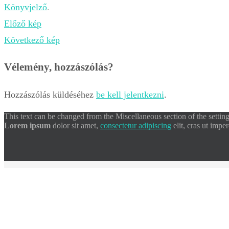
Könyvjelző
.
Előző kép
Következő kép
Vélemény, hozzászólás?
Hozzászólás küldéséhez
be kell jelentkezni
.
This text can be changed from the Miscellaneous section of the settin
Lorem ipsum
dolor sit amet,
consectetur adipiscing
elit, cras ut impe