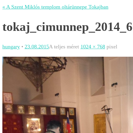
« A Szent Miklós templom oltárünnepe Tokajban
tokaj_cimunnep_2014_6
hungary
•
23.08.2015
A teljes méret
1024 × 768
pixel