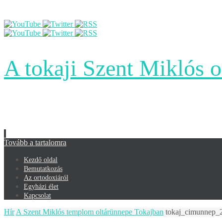
A tokaji Szent Miklós 
Tovább a tartalomra
Kezdő oldal
Bemutatkozás
Az ortodoxiáról
Egyházi élet
Kapcsolat
Hír
A Szent Miklós templom oltárünnepe Tokajban
tokaj_cimunnep_