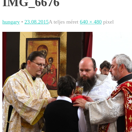
IMG_6676
hungary
•
23.08.2015
A teljes méret
640 × 480
pixel