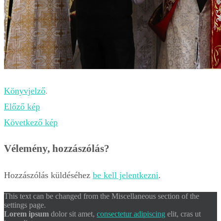
Könyvjelző
.
Előző kép
Következő kép
Vélemény, hozzászólás?
Hozzászólás küldéséhez
be kell jelentkezni
.
This text can be changed from the Miscellaneous section of the
settings page.
Lorem ipsum
dolor sit amet,
consectetur adipiscing
elit, cras ut