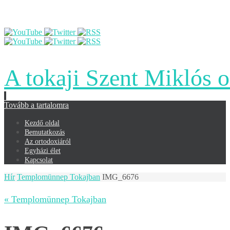
A tokaji Szent Miklós 
Tovább a tartalomra
Kezdő oldal
Bemutatkozás
Az ortodoxiáról
Egyházi élet
Kapcsolat
Hír
Templomünnep Tokajban
IMG_6676
« Templomünnep Tokajban