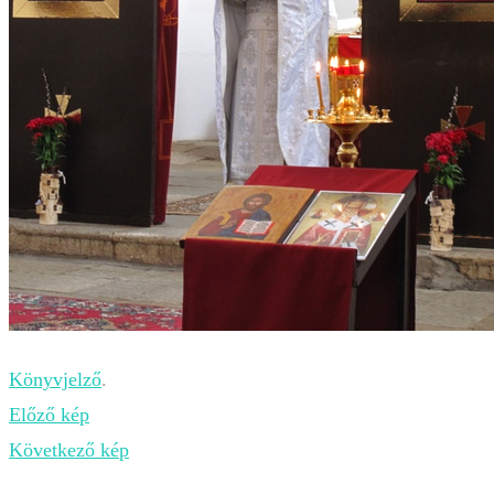
Könyvjelző
.
Előző kép
Következő kép