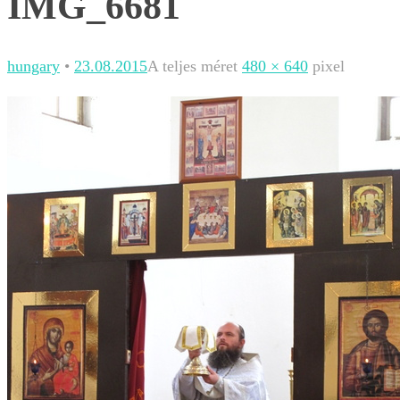
IMG_6681
hungary
•
23.08.2015
A teljes méret
480 × 640
pixel