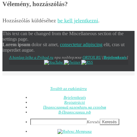
Vélemény, hozzászólás?
Hozzászólás küldéséhez
be kell jelentkezni
.
This text can be changed from the Miscellaneous section of the
settings page.
Lorem ipsum
dolor sit amet,
consectetur adipiscing
elit, cras ut
imperdiet augue.
A honlap lelke a Prihod.ru
при поддержке
ORTOX.RU
[
Bejelentkezés
]
Tovább az eszköztárra
Bejelentkezés
Regisztráció
Православный календарь на сегодня
В-Православии.рф
Keresés