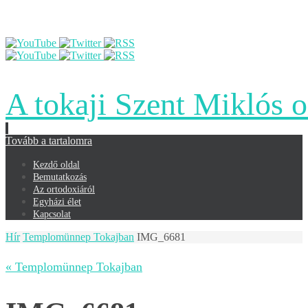
A tokaji Szent Miklós 
Tovább a tartalomra
Kezdő oldal
Bemutatkozás
Az ortodoxiáról
Egyházi élet
Kapcsolat
Hír
Templomünnep Tokajban
IMG_6681
« Templomünnep Tokajban